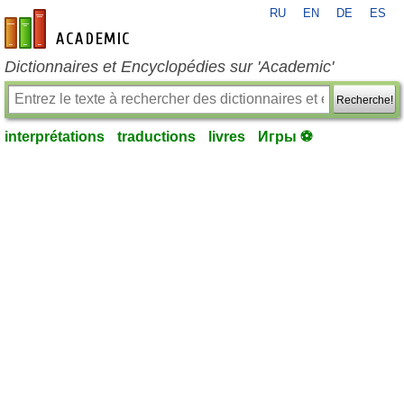
RU
EN
DE
ES
fr-academic.com
Dictionnaires et Encyclopédies sur 'Academic'
Recherche!
interprétations
traductions
livres
Игры ⚽