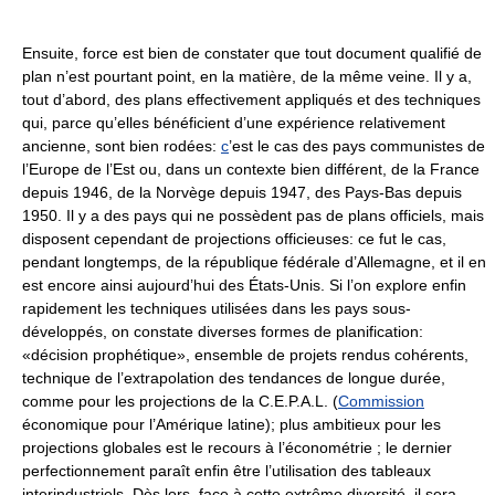
Ensuite, force est bien de constater que tout document qualifié de
plan n’est pourtant point, en la matière, de la même veine. Il y a,
tout d’abord, des plans effectivement appliqués et des techniques
qui, parce qu’elles bénéficient d’une expérience relativement
ancienne, sont bien rodées:
c
’est le cas des pays communistes de
l’Europe de l’Est ou, dans un contexte bien différent, de la France
depuis 1946, de la Norvège depuis 1947, des Pays-Bas depuis
1950. Il y a des pays qui ne possèdent pas de plans officiels, mais
disposent cependant de projections officieuses: ce fut le cas,
pendant longtemps, de la république fédérale d’Allemagne, et il en
est encore ainsi aujourd’hui des États-Unis. Si l’on explore enfin
rapidement les techniques utilisées dans les pays sous-
développés, on constate diverses formes de planification:
«décision prophétique», ensemble de projets rendus cohérents,
technique de l’extrapolation des tendances de longue durée,
comme pour les projections de la C.E.P.A.L. (
Commission
économique pour l’Amérique latine); plus ambitieux pour les
projections globales est le recours à l’économétrie ; le dernier
perfectionnement paraît enfin être l’utilisation des tableaux
interindustriels. Dès lors, face à cette extrême diversité, il sera