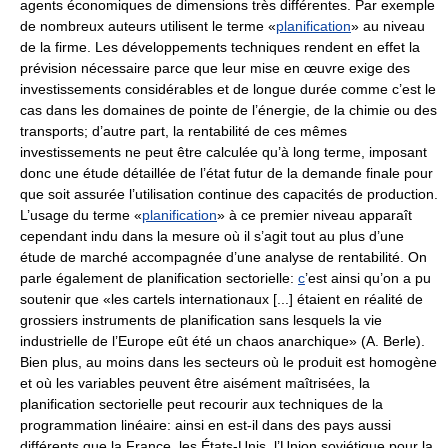
agents économiques de dimensions très différentes. Par exemple
de nombreux auteurs utilisent le terme «
planification
» au niveau
de la firme. Les développements techniques rendent en effet la
prévision nécessaire parce que leur mise en œuvre exige des
investissements considérables et de longue durée comme c’est le
cas dans les domaines de pointe de l’énergie, de la chimie ou des
transports; d’autre part, la rentabilité de ces mêmes
investissements ne peut être calculée qu’à long terme, imposant
donc une étude détaillée de l’état futur de la demande finale pour
que soit assurée l’utilisation continue des capacités de production.
L’usage du terme «
planification
» à ce premier niveau apparaît
cependant indu dans la mesure où il s’agit tout au plus d’une
étude de marché accompagnée d’une analyse de rentabilité. On
parle également de planification sectorielle:
c
’est ainsi qu’on a pu
soutenir que «les cartels internationaux [...] étaient en réalité de
grossiers instruments de planification sans lesquels la vie
industrielle de l’Europe eût été un chaos anarchique» (A. Berle).
Bien plus, au moins dans les secteurs où le produit est homogène
et où les variables peuvent être aisément maîtrisées, la
planification sectorielle peut recourir aux techniques de la
programmation linéaire: ainsi en est-il dans des pays aussi
différents que la France, les États-Unis, l’Union soviétique pour la